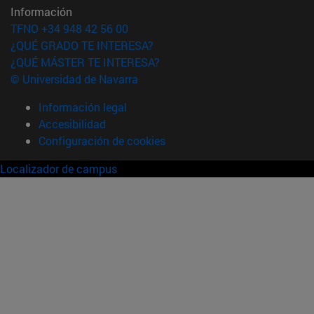
Información
TFNO +34 948 42 56 00
¿QUÉ GRADO TE INTERESA?
¿QUÉ MÁSTER TE INTERESA?
© Universidad de Navarra
Información legal
Accesibilidad
Configuración de cookies
Localizador de campus