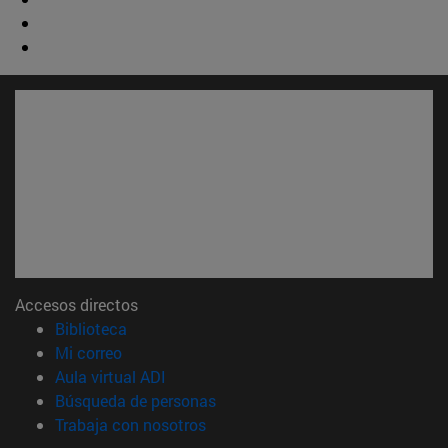
Accesos directos
(abre en nueva ventana)
Biblioteca
(abre en nueva ventana)
Mi correo
(abre en nueva ventana)
Aula virtual ADI
(abre en nueva ventana)
Búsqueda de personas
(abre en nueva ventana)
Trabaja con nosotros