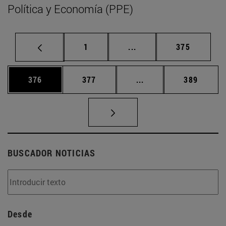
Política y Economía (PPE)
Página
Páginas intermedias Us
Página
1
...
375
Página
Página
Páginas intermedias 
Página
376
377
...
389
BUSCADOR NOTICIAS
Desde