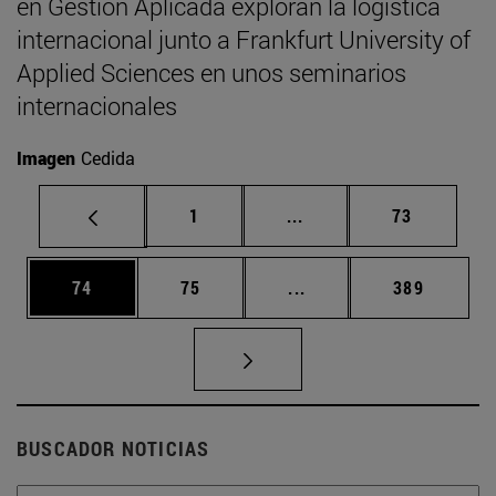
en Gestión Aplicada exploran la logística
internacional junto a Frankfurt University of
Applied Sciences en unos seminarios
internacionales
Imagen
Cedida
Página
Páginas intermedias Us
Página
1
...
73
Página
Página
Páginas intermedias U
Página
74
75
...
389
BUSCADOR NOTICIAS