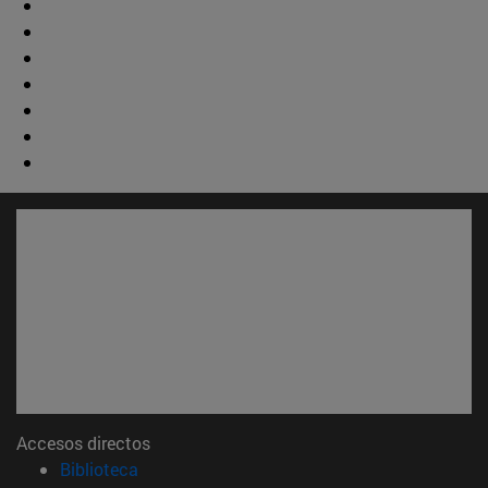
Accesos directos
(abre en nueva ventana)
Biblioteca