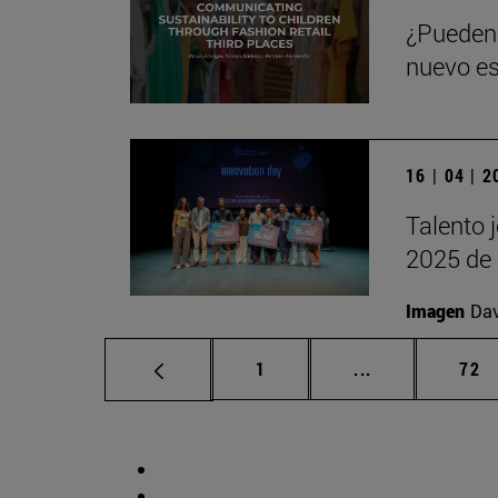
¿Pueden 
nuevo es
16 | 04 | 
Talento 
2025 de 
Imagen
Da
Página
Páginas interm
Pág
1
...
72