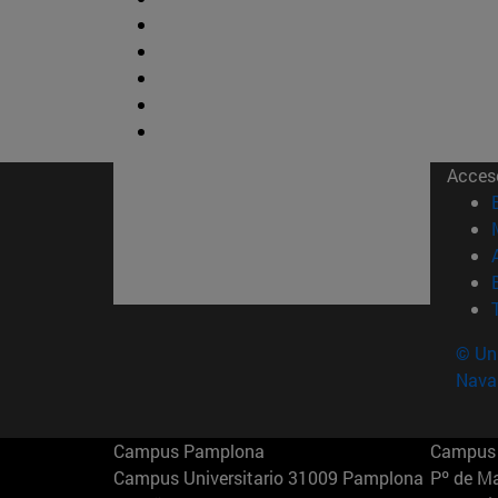
Acces
© Uni
Nava
Campus Pamplona
Campus 
Campus Universitario 31009 Pamplona
Pº de M