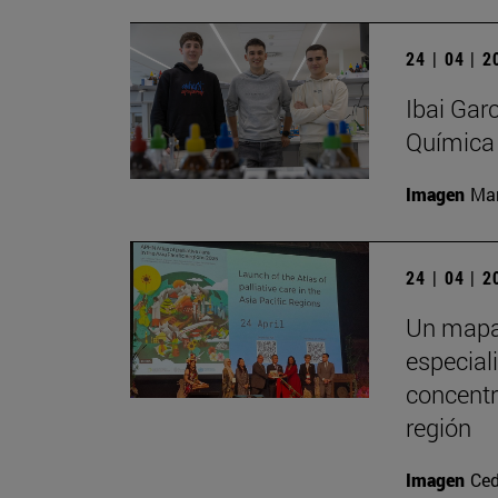
24 | 04 | 
Ibai Gar
Química
Imagen
Man
24 | 04 | 
Un mapa 
especial
concentr
región
Imagen
Ced