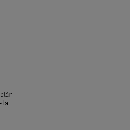
están
 la