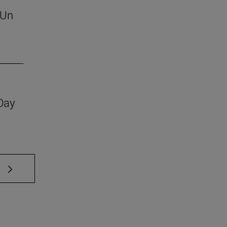
 Un
 Day
e TAB para desplazarse.