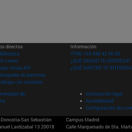
os directos
Información
(abre en nueva ventana)
Biblioteca
TFNO +34 948 42 56 00
(abre en nueva ventana)
Mi correo
¿QUÉ GRADO TE INTERESA?
(abre en nueva ventana)
Aula virtual ADI
¿QUÉ MÁSTER TE INTERESA
(abre en nueva ventana)
Búsqueda de personas
(abre en nueva ventana)
Trabaja con nosotros
versidad de
Información legal
rra
Accesibilidad
Configuración de coo
Donostia-San Sebastián
Campus Madrid
anuel Lardizabal 13 20018
Calle Marquesado de Sta. Marta