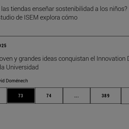
las tiendas enseñar sostenibilidad a los niños?
tudio de ISEM explora cómo
2025
joven y grandes ideas conquistan el Innovation
la Universidad
vid Doménech
edias Use TAB para desplazarse.
ina
Página
Página
Páginas intermedias Us
Página
73
74
...
389