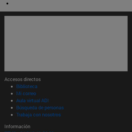
Accesos directos
(abre en nueva ventana)
Biblioteca
(abre en nueva ventana)
Mi correo
(abre en nueva ventana)
Aula virtual ADI
(abre en nueva ventana)
Búsqueda de personas
(abre en nueva ventana)
Trabaja con nosotros
Información