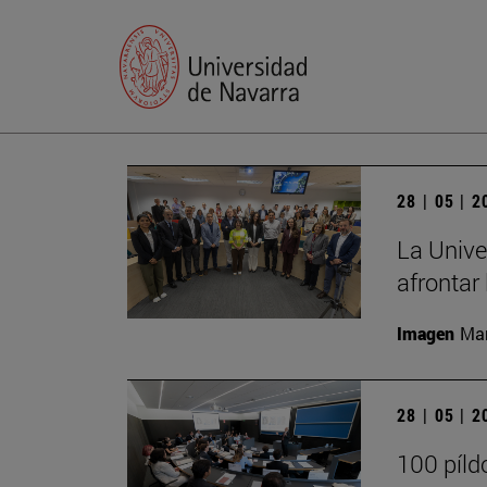
28 | 05 | 
La Unive
afrontar 
Imagen
Man
28 | 05 | 
100 píld