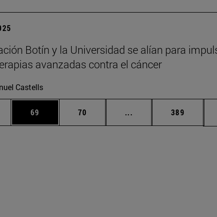
2025
ción Botín y la Universidad se alían para impul
erapias avanzadas contra el cáncer
uel Castells
edias Use TAB para desplazarse.
ina
Página
Página
Páginas intermedias Us
Página
69
70
...
389