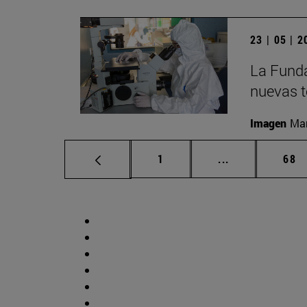
23 | 05 | 
La Funda
nuevas t
Imagen
Man
Página
Páginas interm
Pág
1
...
68