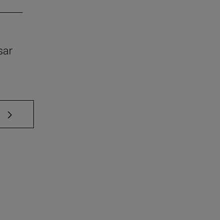
sar
e TAB para desplazarse.