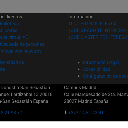
os directos
Información
(abre en nueva ventana)
Biblioteca
TFNO +34 948 42 56 00
(abre en nueva ventana)
Mi correo
¿QUÉ GRADO TE INTERESA?
(abre en nueva ventana)
Aula virtual ADI
¿QUÉ MÁSTER TE INTERESA
(abre en nueva ventana)
Búsqueda de personas
(abre en nueva ventana)
Trabaja con nosotros
versidad de
Información legal
rra
Accesibilidad
Configuración de coo
Donostia-San Sebastián
Campus Madrid
anuel Lardizabal 13 20018
Calle Marquesado de Sta. Marta
a-San Sebastián España
28027 Madrid España
43 21 98 77
T.
+34 914 51 43 41
Nueva York (IESE)
Campus Munich (IESE)