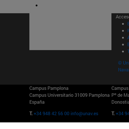
Acces
© Uni
Nava
Campus Pamplona
Campus 
Campus Universitario 31009 Pamplona
Pº de M
España
Donosti
T.
+34 948 42 56 00
info@unav.es
T.
+34 9
Campus Madrid (IESE)
Campus 