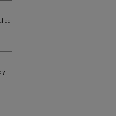
al de
e y