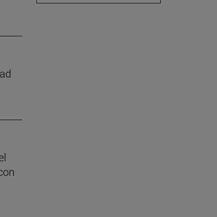
dad
el
con