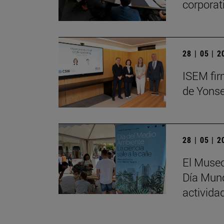
corporat
28 | 05 | 
ISEM fir
de Yonse
28 | 05 | 
El Museo
Día Mund
activida