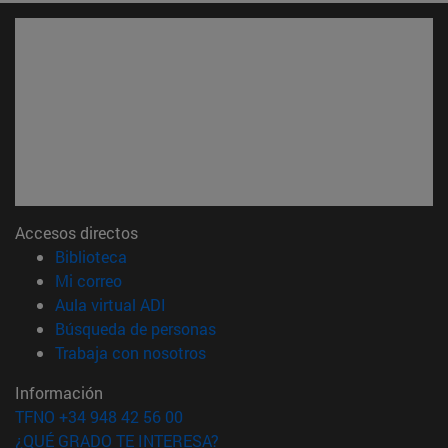
Accesos directos
(abre en nueva ventana)
Biblioteca
(abre en nueva ventana)
Mi correo
(abre en nueva ventana)
Aula virtual ADI
(abre en nueva ventana)
Búsqueda de personas
(abre en nueva ventana)
Trabaja con nosotros
Información
TFNO +34 948 42 56 00
¿QUÉ GRADO TE INTERESA?