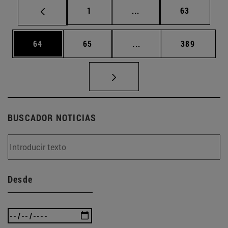
Página
Páginas intermedias Us
Página
1
...
63
Página
Página
Páginas intermedias U
Página
64
65
...
389
BUSCADOR NOTICIAS
Desde