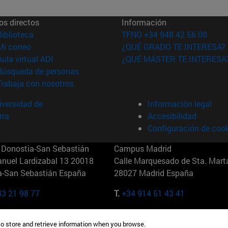
os directos
Información
(abre en nueva ventana)
Biblioteca
TFNO +34 948 42 56 00
(abre en nueva ventana)
Mi correo
¿QUÉ GRADO TE INTERESA?
(abre en nueva ventana)
Aula virtual ADI
¿QUÉ MÁSTER TE INTERESA
(abre en nueva ventana)
Búsqueda de personas
(abre en nueva ventana)
Trabaja con nosotros
versidad de
Información legal
rra
Accesibilidad
Configuración de coo
Donostia-San Sebastián
Campus Madrid
anuel Lardizabal 13 20018
Calle Marquesado de Sta. Marta
a-San Sebastián España
28027 Madrid España
43 21 98 77
T.
+34 914 51 43 41
Nueva York (IESE)
Campus Munich (IESE)
to store and retrieve information when you browse.
7th St 10019-2201 Nueva York
Maria-Theresia-Straße 15 8167