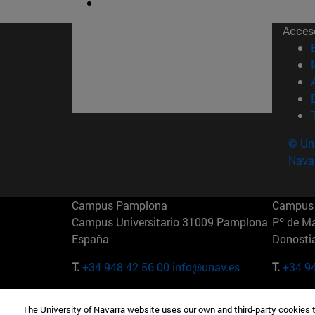
Acces
© Uni
Nava
Campus Pamplona
Campus 
Campus Universitario 31009 Pamplona
Pº de M
España
Donosti
T.
+34 948 42 56 00
info@unav.es
T.
+34 9
Campus Madrid (IESE)
Campus 
The University of Navarra website uses our own and third-party cookies 
Camino del Cerro Águila 3 28023
165 W 5