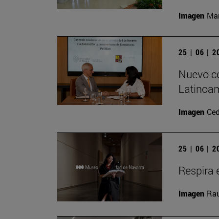
Imagen
Man
25 | 06 | 
Nuevo co
Latinoam
Imagen
Ced
25 | 06 | 
Respira e
Imagen
Rau