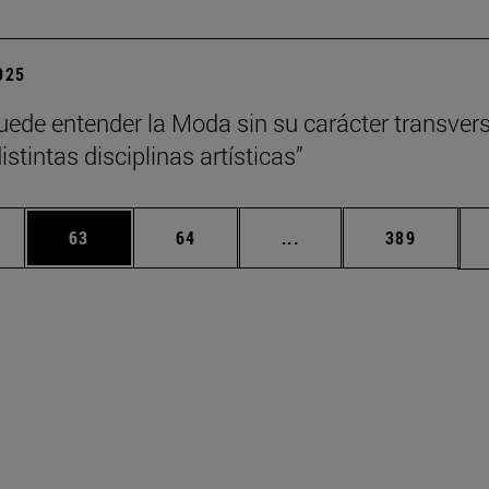
2025
uede entender la Moda sin su carácter transvers
istintas disciplinas artísticas”
edias Use TAB para desplazarse.
ina
Página
Página
Páginas intermedias Us
Página
63
64
...
389