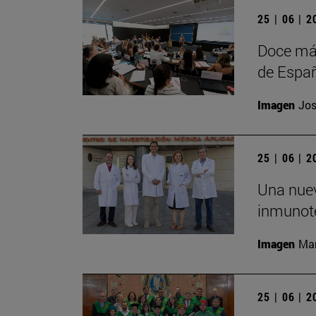
25 | 06 | 
Doce más
de Españ
Imagen
Jos
25 | 06 | 
Una nuev
inmunote
Imagen
Man
25 | 06 | 