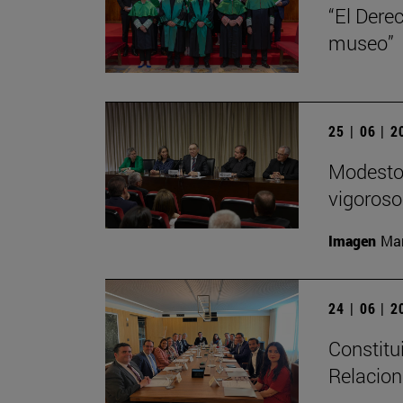
“El Dere
museo”
25 | 06 | 
Modesto 
vigoroso,
Imagen
Man
24 | 06 | 
Constitu
Relacion