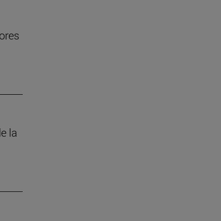
jores
e la