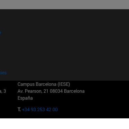
?
kies
Campus Barcelona (IESE)
, 3
Av. Pearson, 21 08034 Barcelona
España
T.
+34 93 253 42 00
Campus Sao Paulo (IESE)
5
Rua Martiniano de Carvalho, 573