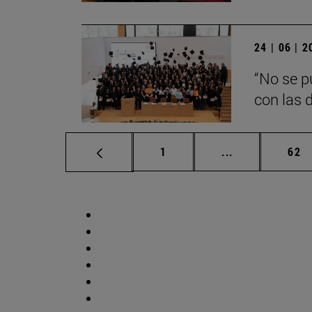
24 | 06 | 
“No se p
con las d
Página
Páginas interm
Pág
1
...
62