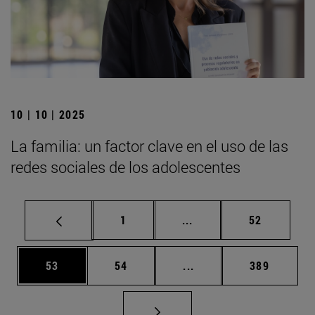
10 | 10 | 2025
La familia: un factor clave en el uso de las
redes sociales de los adolescentes
Página
Páginas intermedias Us
Página
1
...
52
Página
Página
Páginas intermedias U
Página
53
54
...
389