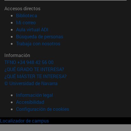
Accesos directos
(abre en nueva ventana)
Biblioteca
(abre en nueva ventana)
Mi correo
(abre en nueva ventana)
Aula virtual ADI
(abre en nueva ventana)
Búsqueda de personas
(abre en nueva ventana)
Trabaja con nosotros
Información
TFNO +34 948 42 56 00
¿QUÉ GRADO TE INTERESA?
¿QUÉ MÁSTER TE INTERESA?
© Universidad de Navarra
Información legal
Accesibilidad
Configuración de cookies
Localizador de campus