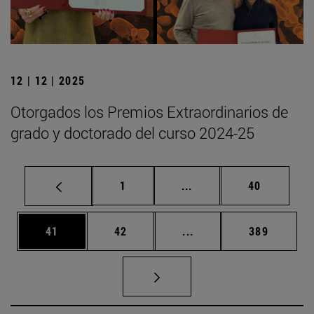
12 | 12 | 2025
Otorgados los Premios Extraordinarios de
grado y doctorado del curso 2024-25
Página
Páginas intermedias Us
Página
1
...
40
Página
Página
Páginas intermedias U
Página
41
42
...
389