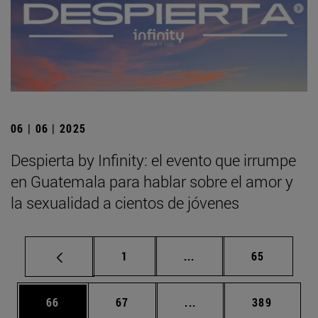
06 | 06 | 2025
Despierta by Infinity: el evento que irrumpe
en Guatemala para hablar sobre el amor y
la sexualidad a cientos de jóvenes
Página
Páginas intermedias Us
Página
1
...
65
Página
Página
Páginas intermedias U
Página
66
67
...
389