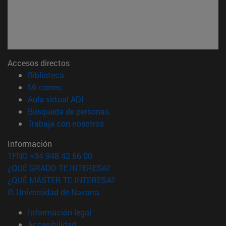
Accesos directos
(abre en nueva ventana)
Biblioteca
(abre en nueva ventana)
Mi correo
(abre en nueva ventana)
Aula virtual ADI
(abre en nueva ventana)
Búsqueda de personas
(abre en nueva ventana)
Trabaja con nosotros
Información
TFNO +34 948 42 56 00
¿QUÉ GRADO TE INTERESA?
¿QUÉ MÁSTER TE INTERESA?
© Universidad de Navarra
Información legal
Accesibilidad