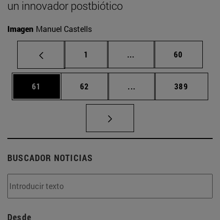
un innovador postbiótico
Imagen
Manuel Castells
Página
Páginas intermedias Us
Página
1
...
60
Página
Página
Páginas intermedias U
Página
61
62
...
389
BUSCADOR NOTICIAS
Desde