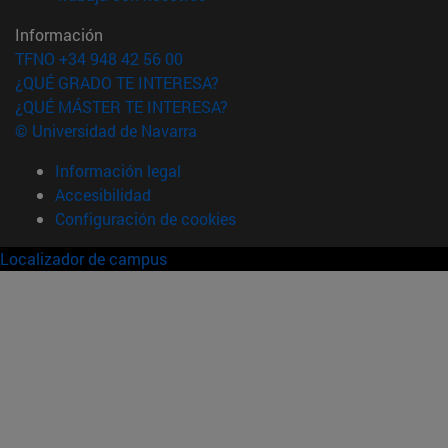
Información
TFNO +34 948 42 56 00
¿QUÉ GRADO TE INTERESA?
¿QUÉ MÁSTER TE INTERESA?
© Universidad de Navarra
Información legal
Accesibilidad
Configuración de cookies
Localizador de campus