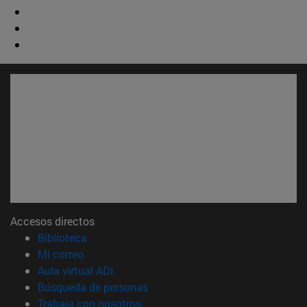
Accesos directos
(abre en nueva ventana)
Biblioteca
(abre en nueva ventana)
Mi correo
(abre en nueva ventana)
Aula virtual ADI
(abre en nueva ventana)
Búsqueda de personas
(abre en nueva ventana)
Trabaja con nosotros