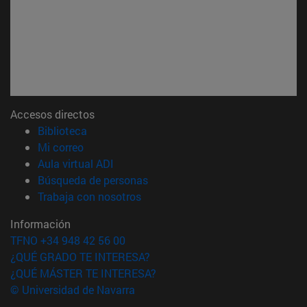
Accesos directos
(abre en nueva ventana)
Biblioteca
(abre en nueva ventana)
Mi correo
(abre en nueva ventana)
Aula virtual ADI
(abre en nueva ventana)
Búsqueda de personas
(abre en nueva ventana)
Trabaja con nosotros
Información
TFNO +34 948 42 56 00
¿QUÉ GRADO TE INTERESA?
¿QUÉ MÁSTER TE INTERESA?
© Universidad de Navarra