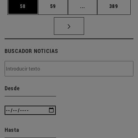
Página
Página
Páginas intermedias U
Página
58
59
...
389
BUSCADOR NOTICIAS
Desde
Hasta