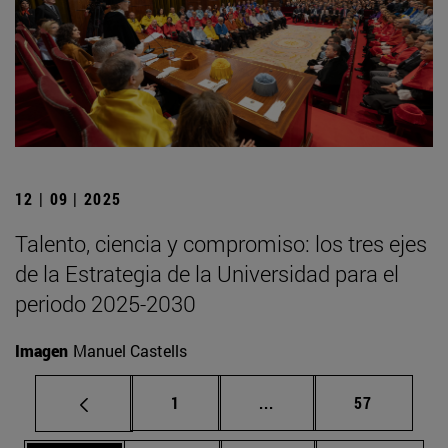
12 | 09 | 2025
Talento, ciencia y compromiso: los tres ejes
de la Estrategia de la Universidad para el
periodo 2025-2030
Imagen
Manuel Castells
Página
Páginas intermedias Us
Página
1
...
57