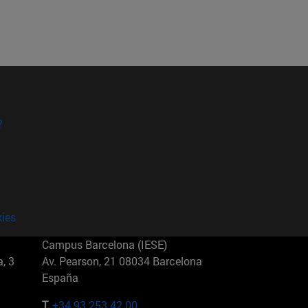
?
kies
Campus Barcelona (IESE)
, 3
Av. Pearson, 21 08034 Barcelona
España
T.
+34 93 253 42 00