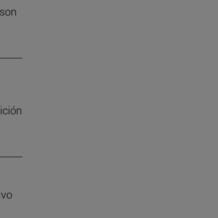
 son
ición
ivo