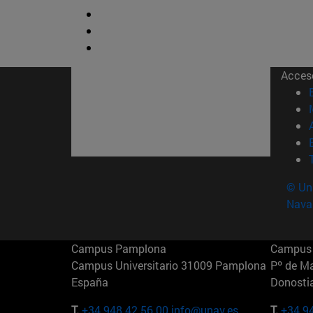
Acces
© Uni
Nava
Campus Pamplona
Campus 
Campus Universitario 31009 Pamplona
Pº de M
España
Donosti
T.
+34 948 42 56 00
info@unav.es
T.
+34 9