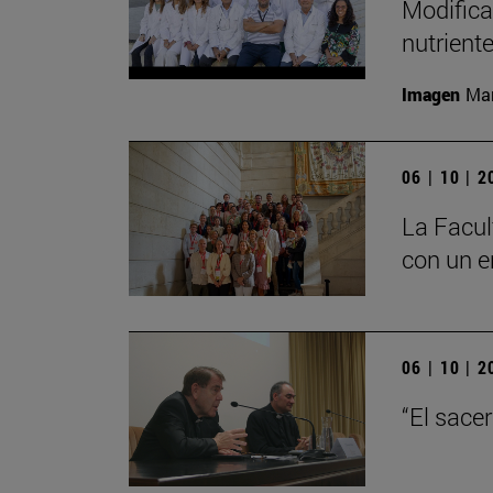
Modifica
nutrient
Imagen
Man
06 | 10 | 
La Facul
con un e
06 | 10 | 
“El sace