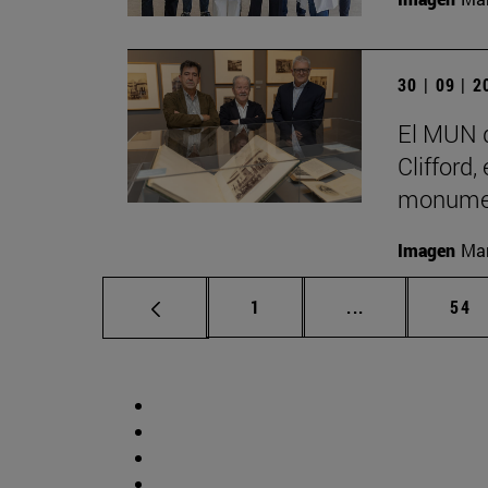
30 | 09 | 
El MUN d
Clifford,
monumen
Imagen
Man
Página
Páginas interm
Pág
1
...
54