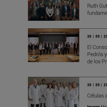
Ruth Guti
fundamen
30 | 09 | 
El Conso
Pedrós y
de los 
30 | 09 | 
Células 
Imagen
Man