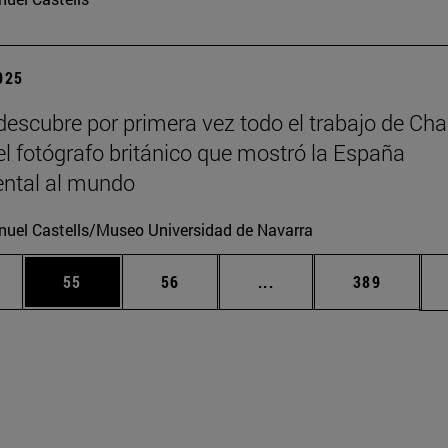
2025
escubre por primera vez todo el trabajo de Cha
 el fotógrafo británico que mostró la España
tal al mundo
uel Castells/Museo Universidad de Navarra
edias Use TAB para desplazarse.
ina
Página
Página
Páginas intermedias Us
Página
55
56
...
389