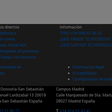
os directos
Información
(abre en nueva ventana)
Biblioteca
TFNO +34 948 42 56 00
(abre en nueva ventana)
Mi correo
¿QUÉ GRADO TE INTERESA?
(abre en nueva ventana)
Aula virtual ADI
¿QUÉ MÁSTER TE INTERESA
(abre en nueva ventana)
Búsqueda de personas
(abre en nueva ventana)
Trabaja con nosotros
versidad de
Información legal
rra
Accesibilidad
Configuración de coo
Donostia-San Sebastián
Campus Madrid
anuel Lardizabal 13 20018
Calle Marquesado de Sta. Marta
a-San Sebastián España
28027 Madrid España
43 21 98 77
T.
+34 914 51 43 41