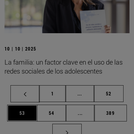
10 | 10 | 2025
La familia: un factor clave en el uso de las
redes sociales de los adolescentes
Página
Páginas intermedias Us
Página
1
...
52
Página
Página
Páginas intermedias U
Página
53
54
...
389