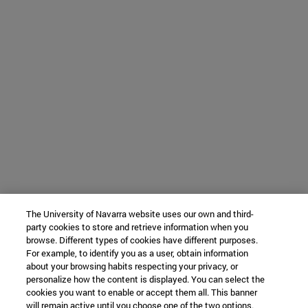
The University of Navarra website uses our own and third-
party cookies to store and retrieve information when you
browse. Different types of cookies have different purposes.
For example, to identify you as a user, obtain information
about your browsing habits respecting your privacy, or
personalize how the content is displayed. You can select the
cookies you want to enable or accept them all. This banner
will remain active until you choose one of the two options.