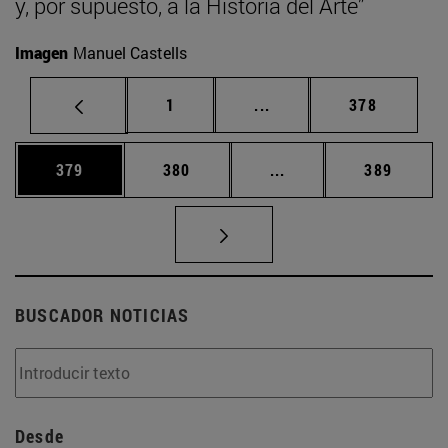
y, por supuesto, a la Historia del Arte”
Imagen
Manuel Castells
Página
Páginas intermedias Us
Página
1
...
378
Página
Página
Páginas intermedias 
Página
379
380
...
389
BUSCADOR NOTICIAS
Desde