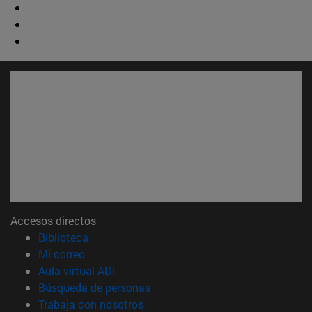
Accesos directos
(abre en nueva ventana)
Biblioteca
(abre en nueva ventana)
Mi correo
(abre en nueva ventana)
Aula virtual ADI
(abre en nueva ventana)
Búsqueda de personas
(abre en nueva ventana)
Trabaja con nosotros