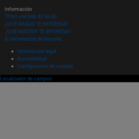
Información
TFNO +34 948 42 56 00
¿QUÉ GRADO TE INTERESA?
¿QUÉ MÁSTER TE INTERESA?
© Universidad de Navarra
Información legal
Accesibilidad
Configuración de cookies
Localizador de campus