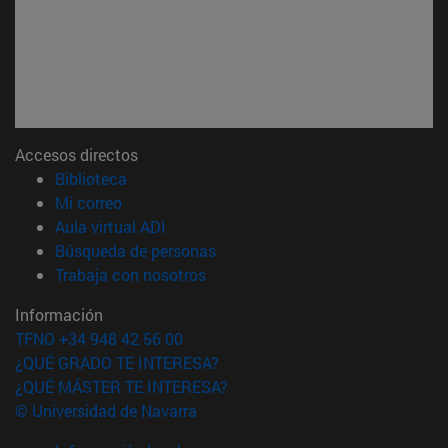
Accesos directos
(abre en nueva ventana)
Biblioteca
(abre en nueva ventana)
Mi correo
(abre en nueva ventana)
Aula virtual ADI
(abre en nueva ventana)
Búsqueda de personas
(abre en nueva ventana)
Trabaja con nosotros
Información
TFNO +34 948 42 56 00
¿QUÉ GRADO TE INTERESA?
¿QUÉ MÁSTER TE INTERESA?
© Universidad de Navarra