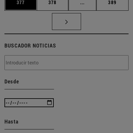
Página
Página
Páginas intermedias 
Página
377
378
...
389
BUSCADOR NOTICIAS
Desde
Hasta