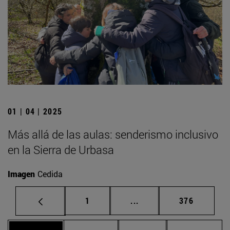
01 | 04 | 2025
Más allá de las aulas: senderismo inclusivo
en la Sierra de Urbasa
Imagen
Cedida
Página
Páginas intermedias Us
Página
1
...
376