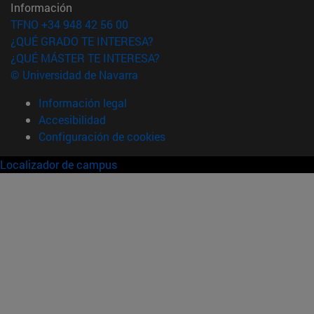
Información
TFNO +34 948 42 56 00
¿QUÉ GRADO TE INTERESA?
¿QUÉ MÁSTER TE INTERESA?
© Universidad de Navarra
Información legal
Accesibilidad
Configuración de cookies
Localizador de campus