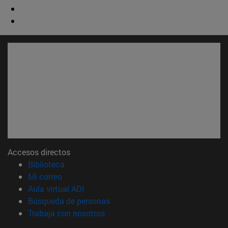
Accesos directos
(abre en nueva ventana)
Biblioteca
(abre en nueva ventana)
Mi correo
(abre en nueva ventana)
Aula virtual ADI
(abre en nueva ventana)
Búsqueda de personas
(abre en nueva ventana)
Trabaja con nosotros