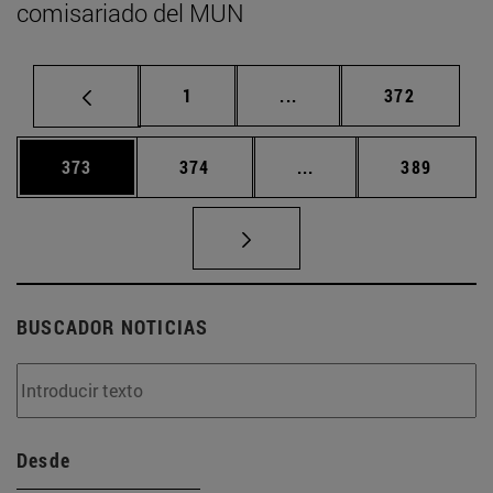
comisariado del MUN
Página
Páginas intermedias Us
Página
1
...
372
Página
Página
Páginas intermedias 
Página
373
374
...
389
BUSCADOR NOTICIAS
Desde