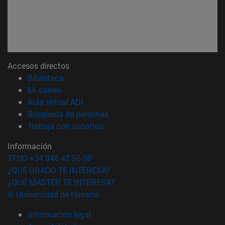
Accesos directos
(abre en nueva ventana)
Biblioteca
(abre en nueva ventana)
Mi correo
(abre en nueva ventana)
Aula virtual ADI
(abre en nueva ventana)
Búsqueda de personas
(abre en nueva ventana)
Trabaja con nosotros
Información
TFNO +34 948 42 56 00
¿QUÉ GRADO TE INTERESA?
¿QUÉ MÁSTER TE INTERESA?
© Universidad de Navarra
Información legal