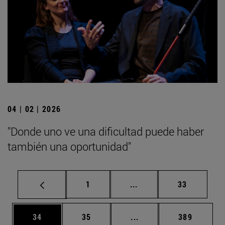
04 | 02 | 2026
"Donde uno ve una dificultad puede haber
también una oportunidad"
Página
Páginas intermedias Us
Página
1
...
33
Página
Página
Páginas intermedias U
Página
34
35
...
389