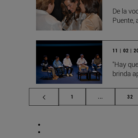
De la voc
Puente, 
11 | 02 | 
"Hay que
brinda a
Página
Páginas interm
Pág
1
...
32