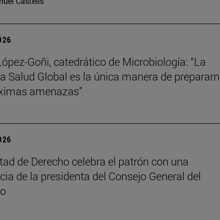
uel Castells
2026
López-Goñi, catedrático de Microbiología: “La
ia Salud Global es la única manera de preparar
óximas amenazas”
2026
tad de Derecho celebra el patrón con una
cia de la presidenta del Consejo General del
do