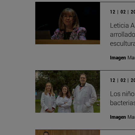
12 | 02 | 
Leticia 
arrollado
escultur
Imagen
Man
12 | 02 | 
Los niño
bacteria
Imagen
Man