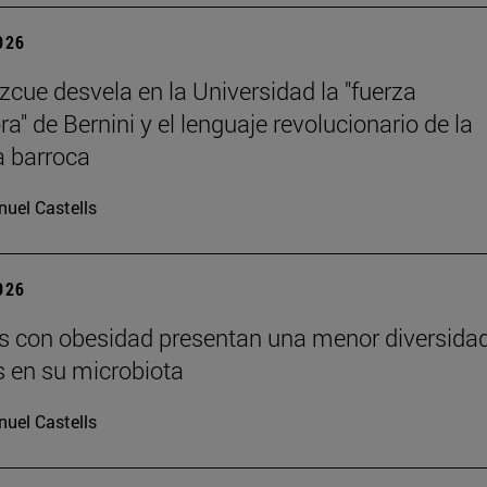
2026
Azcue desvela en la Universidad la "fuerza
ra" de Bernini y el lenguaje revolucionario de la
a barroca
uel Castells
2026
s con obesidad presentan una menor diversida
s en su microbiota
uel Castells