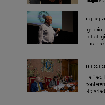
Imagen
Man
13 | 02 | 
Ignacio 
estrateg
para pr
13 | 02 | 
La Facul
conferen
Notaria