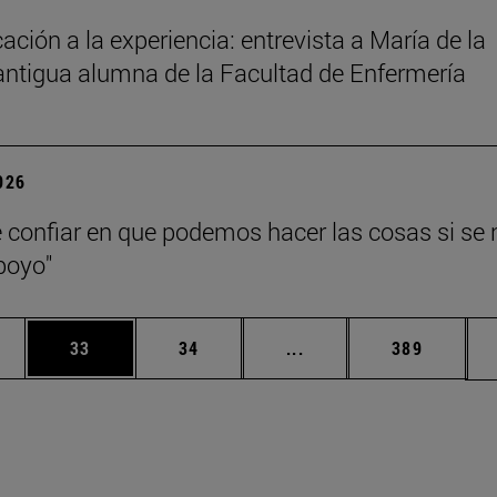
ación a la experiencia: entrevista a María de la
antigua alumna de la Facultad de Enfermería
2026
 confiar en que podemos hacer las cosas si se 
poyo"
edias Use TAB para desplazarse.
ina
Página
Página
Páginas intermedias Us
Página
33
34
...
389