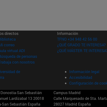
os directos
Información
(abre en nueva ventana)
Biblioteca
TFNO +34 948 42 56 00
(abre en nueva ventana)
Mi correo
¿QUÉ GRADO TE INTERESA?
(abre en nueva ventana)
Aula virtual ADI
¿QUÉ MÁSTER TE INTERESA
(abre en nueva ventana)
Búsqueda de personas
(abre en nueva ventana)
Trabaja con nosotros
versidad de
Información legal
rra
Accesibilidad
Configuración de coo
Donostia-San Sebastián
Campus Madrid
anuel Lardizabal 13 20018
Calle Marquesado de Sta. Marta
a-San Sebastián España
28027 Madrid España