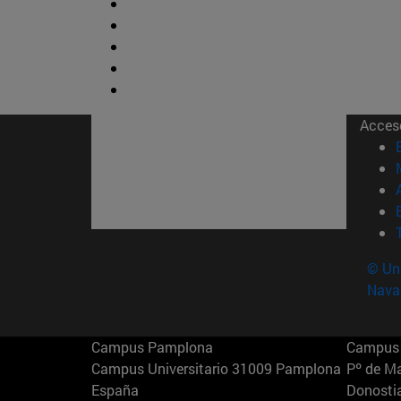
Acces
© Uni
Nava
Campus Pamplona
Campus 
Campus Universitario 31009 Pamplona
Pº de M
España
Donosti