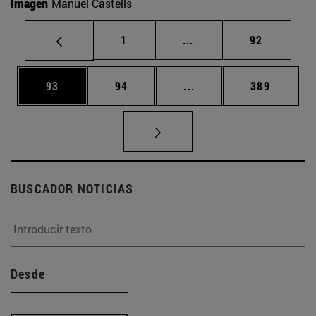
Imagen
Manuel Castells
Página
Páginas intermedias Us
Página
1
...
92
Página
Página
Páginas intermedias U
Página
93
94
...
389
BUSCADOR NOTICIAS
Desde