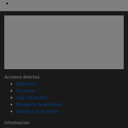
Accesos directos
(abre en nueva ventana)
Biblioteca
(abre en nueva ventana)
Mi correo
(abre en nueva ventana)
Aula virtual ADI
(abre en nueva ventana)
Búsqueda de personas
(abre en nueva ventana)
Trabaja con nosotros
Información