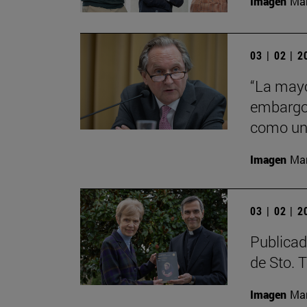
Imagen
Man
03 | 02 | 
“La mayo
embargo 
como una
Imagen
Man
03 | 02 | 
Publicad
de Sto. 
Imagen
Man