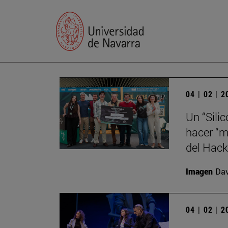
04 | 02 | 
Un “Sili
hacer “m
del Hack
Imagen
Da
04 | 02 | 