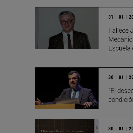
31 | 01 | 
Fallece 
Mecánica
Escuela 
30 | 01 | 
“El dese
condici
30 | 01 | 