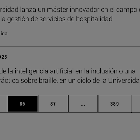
rsidad lanza un máster innovador en el campo 
 la gestión de servicios de hospitalidad
ida
2025
de la inteligencia artificial en la inclusión o una
áctica sobre braille, en un ciclo de la Universid
edias Use TAB para desplazarse.
ina
Página
Página
Páginas intermedias Us
Página
86
87
...
389