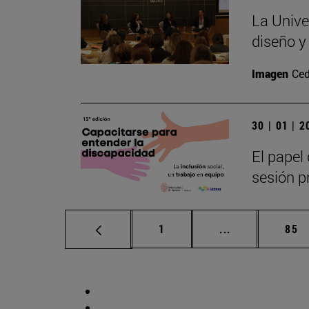
La Unive
diseño y
Imagen
Ced
30 | 01 | 
El papel 
sesión pr
Página
Páginas interm
Pág
1
...
85