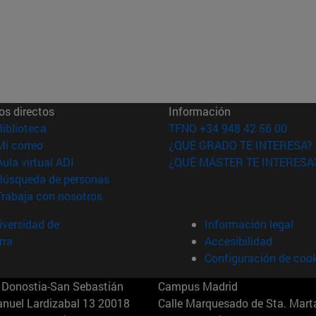
os directos
Información
(abre en nueva ventana)
Biblioteca
TFNO +34 948 42 56 00
(abre en nueva ventana)
Mi correo
¿QUÉ GRADO TE INTERESA?
(abre en nueva ventana)
Aula virtual ADI
¿QUÉ MÁSTER TE INTERESA
(abre en nueva ventana)
Búsqueda de personas
(abre en nueva ventana)
Trabaja con nosotros
versidad de
Información legal
rra
Accesibilidad
Configuración de coo
Donostia-San Sebastián
Campus Madrid
anuel Lardizabal 13 20018
Calle Marquesado de Sta. Marta