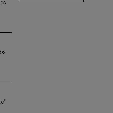
 es
los
co"