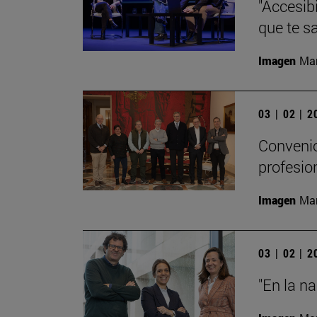
"Accesibi
que te s
Imagen
Man
03 | 02 | 
Convenio
profesio
Imagen
Man
03 | 02 | 
"En la n