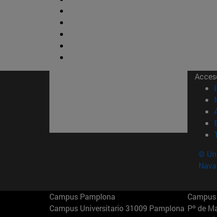
Acces
© Uni
Nava
Campus Pamplona
Campus 
Campus Universitario 31009 Pamplona
Pº de M