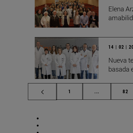
Elena Ar
amabilid
14 | 02 | 
Nueva te
basada 
Página
Páginas interm
Pág
1
...
82