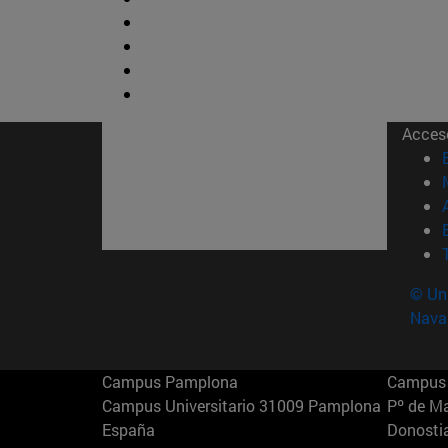
Acces
© Uni
Nava
Campus Pamplona
Campus 
Campus Universitario 31009 Pamplona
Pº de M
España
Donosti