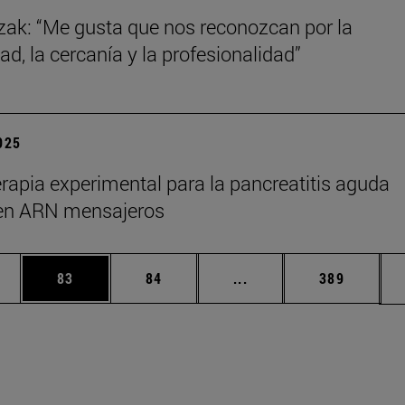
zak: “Me gusta que nos reconozcan por la
ad, la cercanía y la profesionalidad”
2025
rapia experimental para la pancreatitis aguda
en ARN mensajeros
edias Use TAB para desplazarse.
ina
Página
Página
Páginas intermedias Us
Página
83
84
...
389