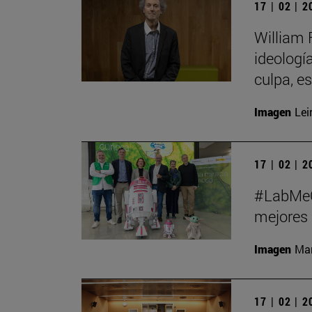
17 | 02 | 
William 
ideologí
culpa, e
Imagen
Lei
17 | 02 | 
#LabMeCr
mejores 
Imagen
Man
17 | 02 | 