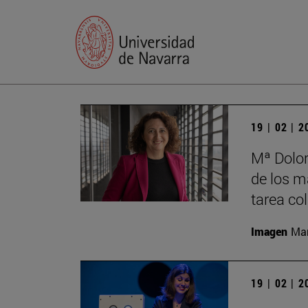
19 | 02 | 
Mª Dolor
de los má
tarea co
Imagen
Man
19 | 02 | 