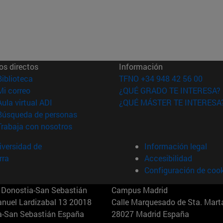
os directos
Información
(abre en nueva ventana)
Biblioteca
TFNO +34 948 42 56 00
(abre en nueva ventana)
Mi correo
¿QUÉ GRADO TE INTERESA?
(abre en nueva ventana)
Aula virtual ADI
¿QUÉ MÁSTER TE INTERESA
(abre en nueva ventana)
Búsqueda de personas
(abre en nueva ventana)
Trabaja con nosotros
versidad de
Información legal
rra
Accesibilidad
Configuración de coo
Donostia-San Sebastián
Campus Madrid
anuel Lardizabal 13 20018
Calle Marquesado de Sta. Marta
a-San Sebastián España
28027 Madrid España