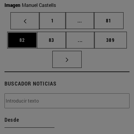
Imagen
Manuel Castells
Página
Páginas intermedias Us
Página
1
...
81
Página
Página
Páginas intermedias U
Página
82
83
...
389
BUSCADOR NOTICIAS
Desde