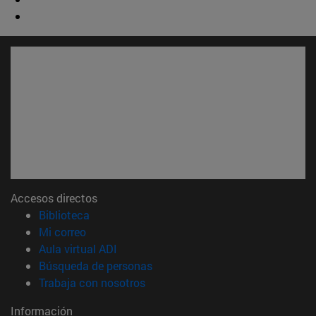
Accesos directos
(abre en nueva ventana)
Biblioteca
(abre en nueva ventana)
Mi correo
(abre en nueva ventana)
Aula virtual ADI
(abre en nueva ventana)
Búsqueda de personas
(abre en nueva ventana)
Trabaja con nosotros
Información