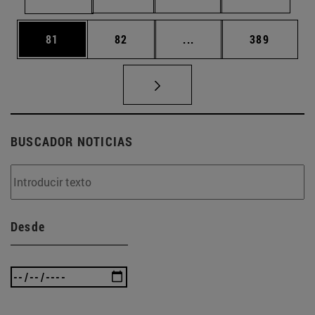
Página
Página
Páginas intermedias U
Página
81
82
...
389
BUSCADOR NOTICIAS
Desde