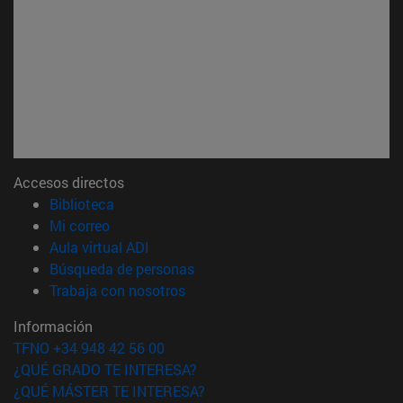
Accesos directos
(abre en nueva ventana)
Biblioteca
(abre en nueva ventana)
Mi correo
(abre en nueva ventana)
Aula virtual ADI
(abre en nueva ventana)
Búsqueda de personas
(abre en nueva ventana)
Trabaja con nosotros
Información
TFNO +34 948 42 56 00
¿QUÉ GRADO TE INTERESA?
¿QUÉ MÁSTER TE INTERESA?