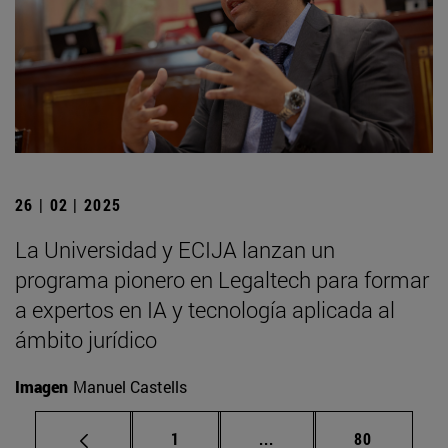
26 | 02 | 2025
La Universidad y ECIJA lanzan un
programa pionero en Legaltech para formar
a expertos en IA y tecnología aplicada al
ámbito jurídico
Imagen
Manuel Castells
Página
Páginas intermedias Us
Página
1
...
80