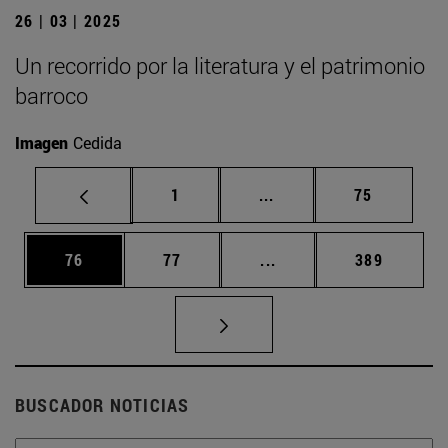
26 | 03 | 2025
Un recorrido por la literatura y el patrimonio
barroco
Imagen
Cedida
Página
Páginas intermedias Us
Página
1
...
75
Página
Página
Páginas intermedias U
Página
76
77
...
389
BUSCADOR NOTICIAS