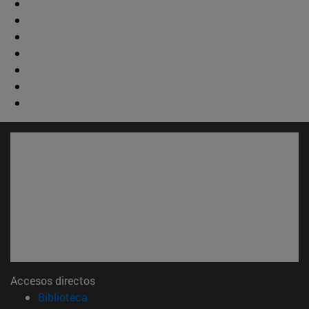
Accesos directos
(abre en nueva ventana)
Biblioteca