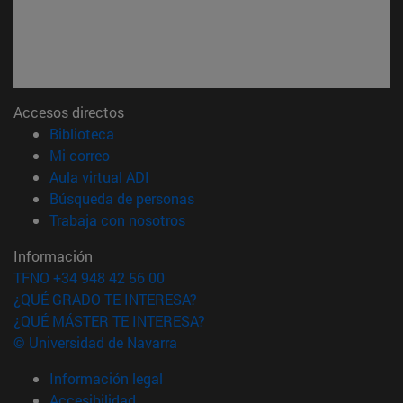
Accesos directos
(abre en nueva ventana)
Biblioteca
(abre en nueva ventana)
Mi correo
(abre en nueva ventana)
Aula virtual ADI
(abre en nueva ventana)
Búsqueda de personas
(abre en nueva ventana)
Trabaja con nosotros
Información
TFNO +34 948 42 56 00
¿QUÉ GRADO TE INTERESA?
¿QUÉ MÁSTER TE INTERESA?
© Universidad de Navarra
Información legal
Accesibilidad