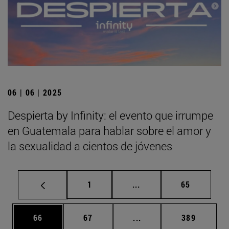
06 | 06 | 2025
Despierta by Infinity: el evento que irrumpe
en Guatemala para hablar sobre el amor y
la sexualidad a cientos de jóvenes
Página
Páginas intermedias Us
Página
1
...
65
Página
Página
Páginas intermedias U
Página
66
67
...
389