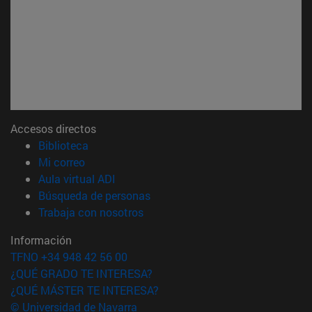
Accesos directos
(abre en nueva ventana)
Biblioteca
(abre en nueva ventana)
Mi correo
(abre en nueva ventana)
Aula virtual ADI
(abre en nueva ventana)
Búsqueda de personas
(abre en nueva ventana)
Trabaja con nosotros
Información
TFNO +34 948 42 56 00
¿QUÉ GRADO TE INTERESA?
¿QUÉ MÁSTER TE INTERESA?
© Universidad de Navarra