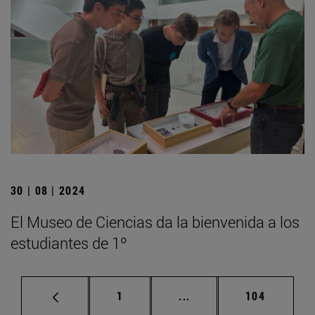
30 | 08 | 2024
El Museo de Ciencias da la bienvenida a los
estudiantes de 1º
Página
Páginas intermedias Us
Página
1
...
104