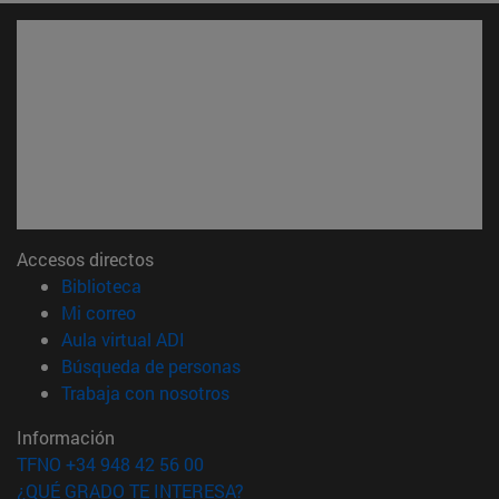
Accesos directos
(abre en nueva ventana)
Biblioteca
(abre en nueva ventana)
Mi correo
(abre en nueva ventana)
Aula virtual ADI
(abre en nueva ventana)
Búsqueda de personas
(abre en nueva ventana)
Trabaja con nosotros
Información
TFNO +34 948 42 56 00
¿QUÉ GRADO TE INTERESA?