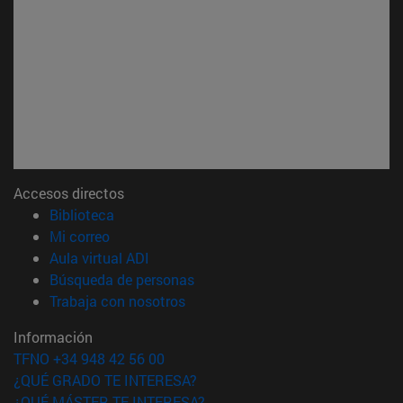
Accesos directos
(abre en nueva ventana)
Biblioteca
(abre en nueva ventana)
Mi correo
(abre en nueva ventana)
Aula virtual ADI
(abre en nueva ventana)
Búsqueda de personas
(abre en nueva ventana)
Trabaja con nosotros
Información
TFNO +34 948 42 56 00
¿QUÉ GRADO TE INTERESA?
¿QUÉ MÁSTER TE INTERESA?