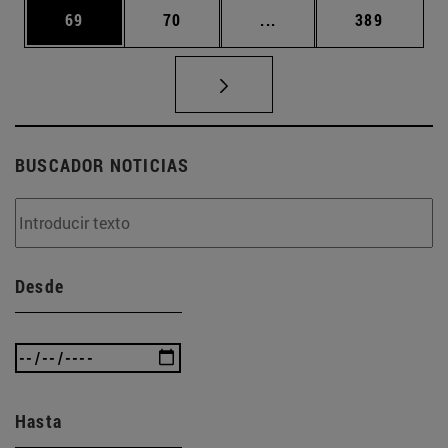
Página
Página
Páginas intermedias U
Página
69
70
...
389
BUSCADOR NOTICIAS
Desde
Hasta