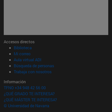
Accesos directos
(abre en nueva ventana)
Biblioteca
(abre en nueva ventana)
Mi correo
(abre en nueva ventana)
Aula virtual ADI
(abre en nueva ventana)
Búsqueda de personas
(abre en nueva ventana)
Trabaja con nosotros
Información
TFNO +34 948 42 56 00
¿QUÉ GRADO TE INTERESA?
¿QUÉ MÁSTER TE INTERESA?
© Universidad de Navarra