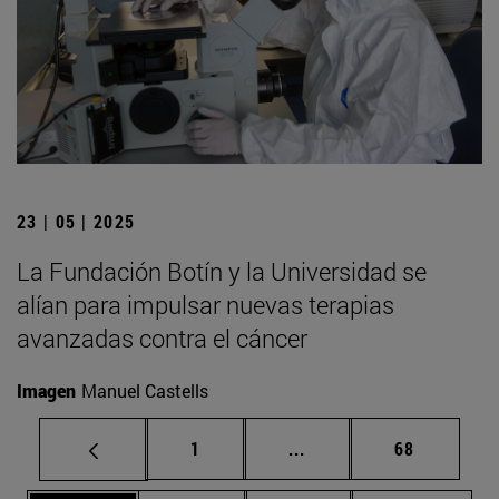
23 | 05 | 2025
La Fundación Botín y la Universidad se
alían para impulsar nuevas terapias
avanzadas contra el cáncer
Imagen
Manuel Castells
Página
Páginas intermedias Us
Página
1
...
68