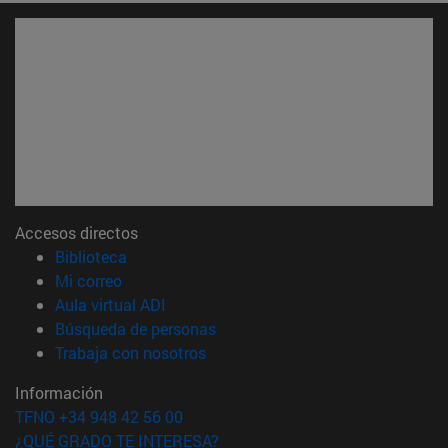
Accesos directos
(abre en nueva ventana)
Biblioteca
(abre en nueva ventana)
Mi correo
(abre en nueva ventana)
Aula virtual ADI
(abre en nueva ventana)
Búsqueda de personas
(abre en nueva ventana)
Trabaja con nosotros
Información
TFNO +34 948 42 56 00
¿QUÉ GRADO TE INTERESA?