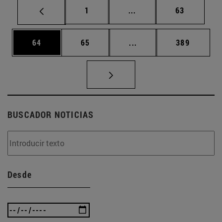
Página
Páginas intermedias Us
Página
1
...
63
Página
Página
Páginas intermedias U
Página
64
65
...
389
BUSCADOR NOTICIAS
Desde