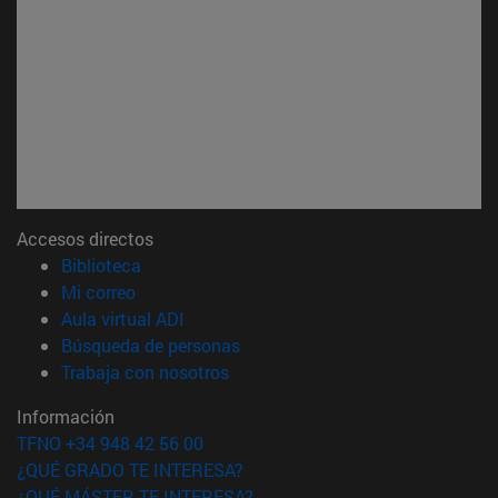
Accesos directos
(abre en nueva ventana)
Biblioteca
(abre en nueva ventana)
Mi correo
(abre en nueva ventana)
Aula virtual ADI
(abre en nueva ventana)
Búsqueda de personas
(abre en nueva ventana)
Trabaja con nosotros
Información
TFNO +34 948 42 56 00
¿QUÉ GRADO TE INTERESA?
¿QUÉ MÁSTER TE INTERESA?