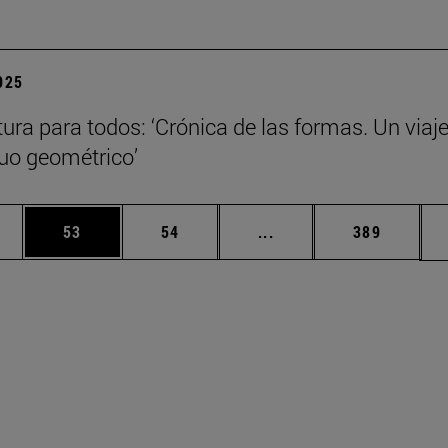
2025
tura para todos: ‘Crónica de las formas. Un viaje
nuo geométrico’
edias Use TAB para desplazarse.
ina
Página
Página
Páginas intermedias Us
Página
53
54
...
389