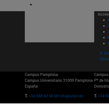
Acces
© Uni
Nava
Campus Pamplona
Campus 
Campus Universitario 31009 Pamplona
Pº de M
España
Donosti
T.
+34 948 42 56 00
info@unav.es
T.
+34 9
Campus Madrid (IESE)
Campus 