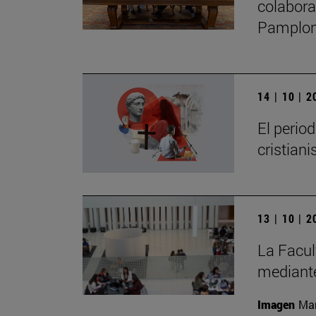
colabora
Pamplo
14 | 10 | 
El perio
cristian
13 | 10 | 
La Facul
mediante
Imagen
Man