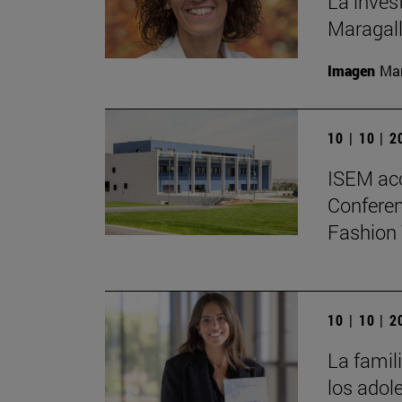
La inves
Maragall
Imagen
Man
10 | 10 | 
ISEM ac
Conferen
Fashion 
10 | 10 | 
La famili
los adol