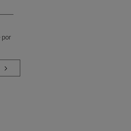
 por
e TAB para desplazarse.