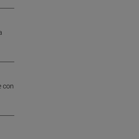
a
e con