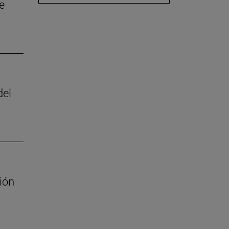
e
del
ión