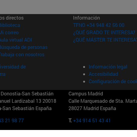
os directos
Información
(abre en nueva ventana)
Biblioteca
TFNO +34 948 42 56 00
(abre en nueva ventana)
Mi correo
¿QUÉ GRADO TE INTERESA?
(abre en nueva ventana)
Aula virtual ADI
¿QUÉ MÁSTER TE INTERESA
(abre en nueva ventana)
Búsqueda de personas
(abre en nueva ventana)
Trabaja con nosotros
versidad de
Información legal
rra
Accesibilidad
Configuración de coo
Donostia-San Sebastián
Campus Madrid
anuel Lardizabal 13 20018
Calle Marquesado de Sta. Marta
a-San Sebastián España
28027 Madrid España
43 21 98 77
T.
+34 914 51 43 41
Nueva York (IESE)
Campus Munich (IESE)