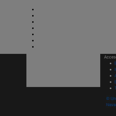
Acces
© Uni
Nava