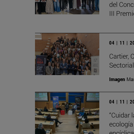
del Conc
III Prem
04 | 11 | 
Cartier,
Sectoria
Imagen
Man
04 | 11 | 
“Cuidar 
ecología
encíclic