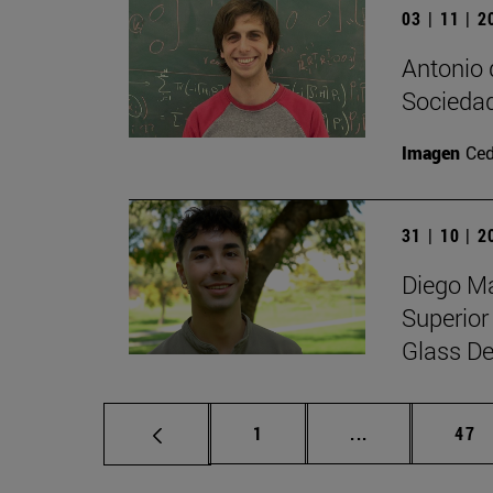
03 | 11 | 
Antonio 
Sociedad
Imagen
Ced
31 | 10 | 
Diego Ma
Superior
Glass De
Página
Páginas interm
Pág
1
...
47