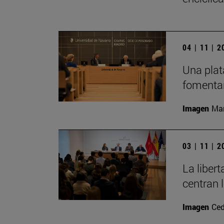
04 | 11 | 
Una plat
fomentar
Imagen
Man
03 | 11 | 
La liber
centran 
Imagen
Ced