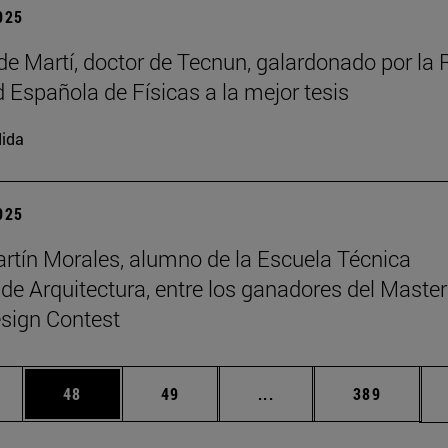
2025
de Martí, doctor de Tecnun, galardonado por la 
 Española de Físicas a la mejor tesis
ida
2025
rtín Morales, alumno de la Escuela Técnica
 de Arquitectura, entre los ganadores del Master
sign Contest
edias Use TAB para desplazarse.
ina
Página
Página
Páginas intermedias Us
Página
48
49
...
389