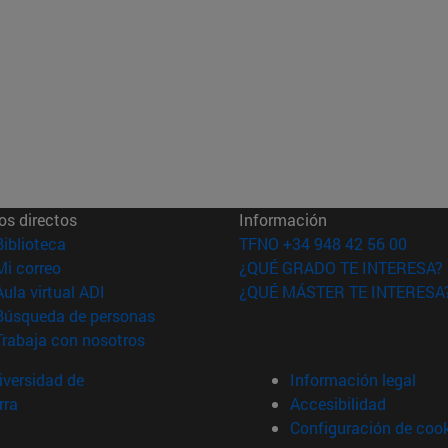
os directos
Información
(abre en nueva ventana)
Biblioteca
TFNO +34 948 42 56 00
(abre en nueva ventana)
Mi correo
¿QUÉ GRADO TE INTERESA?
(abre en nueva ventana)
Aula virtual ADI
¿QUÉ MÁSTER TE INTERESA
(abre en nueva ventana)
Búsqueda de personas
(abre en nueva ventana)
Trabaja con nosotros
versidad de
Información legal
rra
Accesibilidad
Configuración de coo