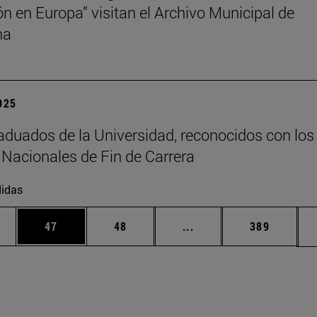
ión en Europa” visitan el Archivo Municipal de
na
2025
aduados de la Universidad, reconocidos con los
Nacionales de Fin de Carrera
idas
edias Use TAB para desplazarse.
ina
Página
Página
Páginas intermedias Us
Página
47
48
...
389