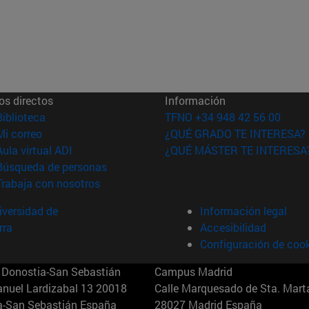
os directos
Información
(abre en nueva ventana)
Biblioteca
TFNO +34 948 42 56 00
(abre en nueva ventana)
Mi correo
¿QUÉ GRADO TE INTERESA?
(abre en nueva ventana)
Aula virtual ADI
¿QUÉ MÁSTER TE INTERESA
(abre en nueva ventana)
Búsqueda de personas
(abre en nueva ventana)
Trabaja con nosotros
versidad de
Información legal
rra
Accesibilidad
Configuración de coo
Donostia-San Sebastián
Campus Madrid
anuel Lardizabal 13 20018
Calle Marquesado de Sta. Marta
a-San Sebastián España
28027 Madrid España