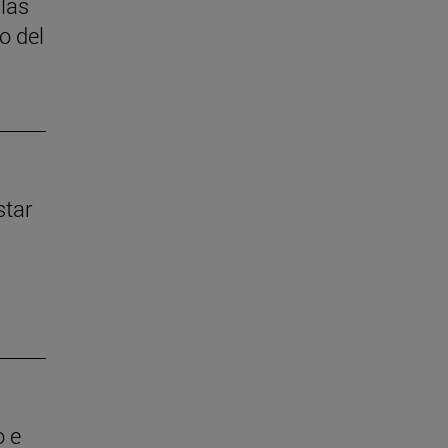
 las
o del
star
o e