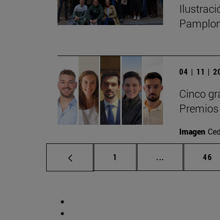
Ilustrac
Pamplo
04 | 11 | 
Cinco gr
Premios 
Imagen
Ced
Página
Páginas interm
Pág
1
...
46