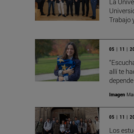
La Unive
Universi
Trabajo 
05 | 11 | 
“Escucha
allí te 
depende 
Imagen
Man
05 | 11 | 
Los estu