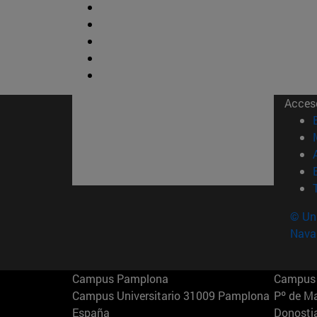
Acces
© Uni
Nava
Campus Pamplona
Campus 
Campus Universitario 31009 Pamplona
Pº de M
España
Donosti