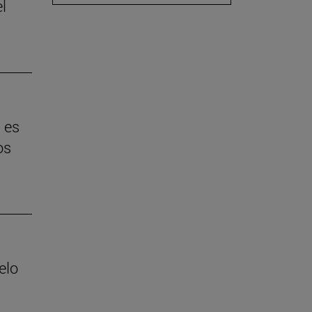
l
 es
os
elo