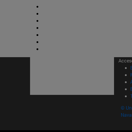
Acces
© Uni
Nava