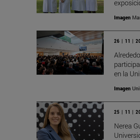
exposici
Imagen
Man
26 | 11 | 
Alrededo
particip
en la Un
Imagen
Uni
25 | 11 | 
Nerea Gu
Universi