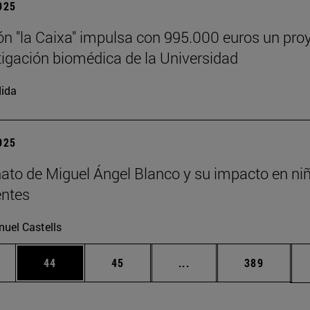
2025
n "la Caixa" impulsa con 995.000 euros un pro
tigación biomédica de la Universidad
ida
2025
nato de Miguel Ángel Blanco y su impacto en ni
entes
uel Castells
edias Use TAB para desplazarse.
ina
Página
Página
Páginas intermedias Us
Página
44
45
...
389