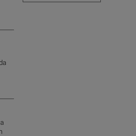
ada
la
n