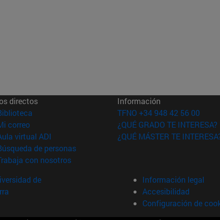
os directos
Información
(abre en nueva ventana)
Biblioteca
TFNO +34 948 42 56 00
(abre en nueva ventana)
Mi correo
¿QUÉ GRADO TE INTERESA?
(abre en nueva ventana)
Aula virtual ADI
¿QUÉ MÁSTER TE INTERESA
(abre en nueva ventana)
Búsqueda de personas
(abre en nueva ventana)
Trabaja con nosotros
versidad de
Información legal
rra
Accesibilidad
Configuración de coo