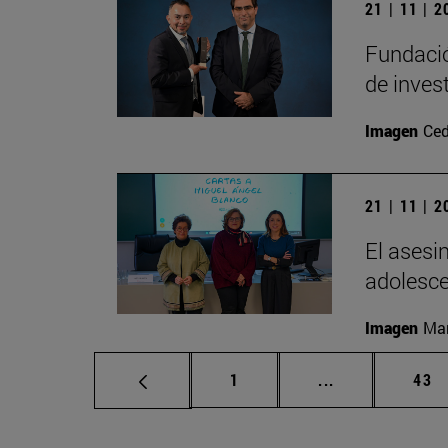
21 | 11 | 
Fundació
de inves
Imagen
Ced
21 | 11 | 
El asesi
adolesc
Imagen
Man
Página
Páginas interm
Pág
1
...
43