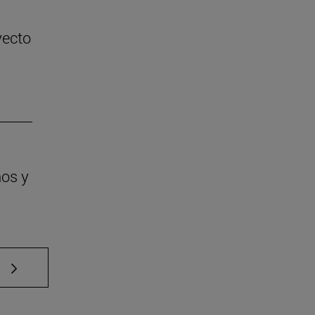
yecto
ños y
e TAB para desplazarse.