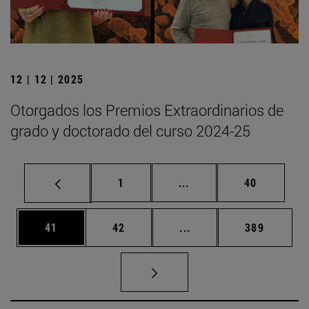
12 | 12 | 2025
Otorgados los Premios Extraordinarios de
grado y doctorado del curso 2024-25
Página
Páginas intermedias Us
Página
1
...
40
Página
Página
Páginas intermedias U
Página
41
42
...
389