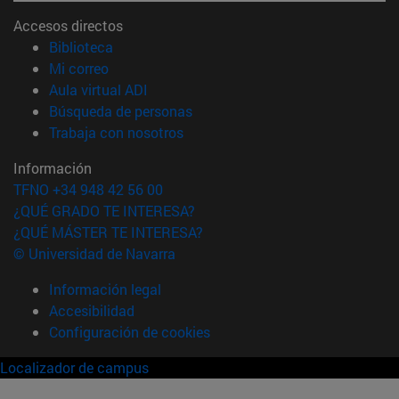
Accesos directos
(abre en nueva ventana)
Biblioteca
(abre en nueva ventana)
Mi correo
(abre en nueva ventana)
Aula virtual ADI
(abre en nueva ventana)
Búsqueda de personas
(abre en nueva ventana)
Trabaja con nosotros
Información
TFNO +34 948 42 56 00
¿QUÉ GRADO TE INTERESA?
¿QUÉ MÁSTER TE INTERESA?
© Universidad de Navarra
Información legal
Accesibilidad
Configuración de cookies
Localizador de campus