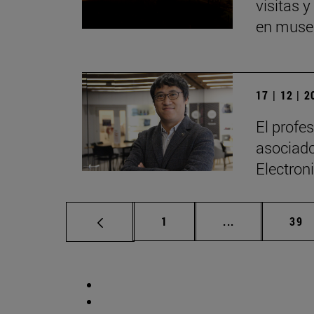
visitas 
en museo
17 | 12 | 
El profe
asociado
Electron
Página
Páginas interm
Pág
1
...
39