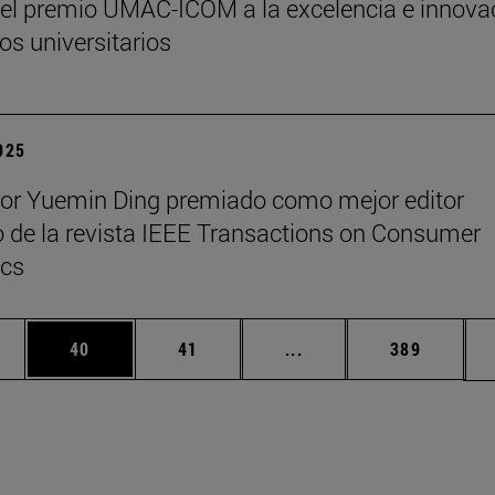
y el premio UMAC-ICOM a la excelencia e innova
s universitarios
2025
sor Yuemin Ding premiado como mejor editor
 de la revista IEEE Transactions on Consumer
ics
edias Use TAB para desplazarse.
ina
Página
Página
Páginas intermedias Us
Página
40
41
...
389