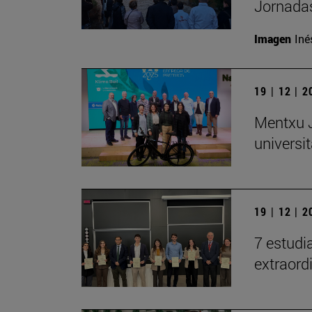
Jornadas
Imagen
Iné
19 | 12 | 
Mentxu J
universit
19 | 12 | 
7 estudi
extraord