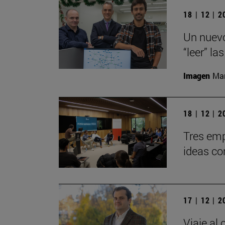
18 | 12 | 
Un nuevo
“leer” la
Imagen
Man
18 | 12 | 
Tres emp
ideas co
17 | 12 | 
Viaje al 