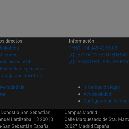
os directos
Información
(abre en nueva ventana)
Biblioteca
TFNO +34 948 42 56 00
(abre en nueva ventana)
Mi correo
¿QUÉ GRADO TE INTERESA?
(abre en nueva ventana)
Aula virtual ADI
¿QUÉ MÁSTER TE INTERESA
(abre en nueva ventana)
Búsqueda de personas
(abre en nueva ventana)
Trabaja con nosotros
versidad de
Información legal
rra
Accesibilidad
Configuración de coo
Donostia-San Sebastián
Campus Madrid
anuel Lardizabal 13 20018
Calle Marquesado de Sta. Marta
a-San Sebastián España
28027 Madrid España