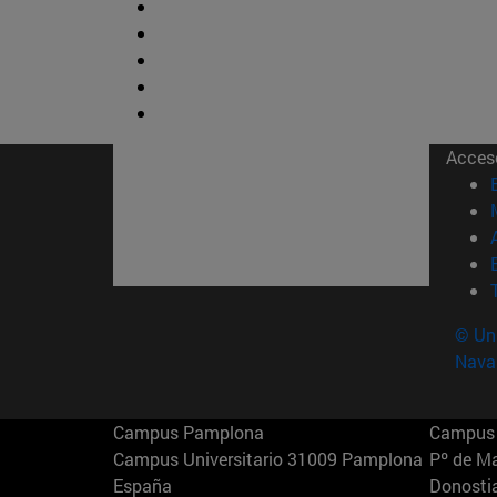
Acces
© Uni
Nava
Campus Pamplona
Campus 
Campus Universitario 31009 Pamplona
Pº de M
España
Donosti