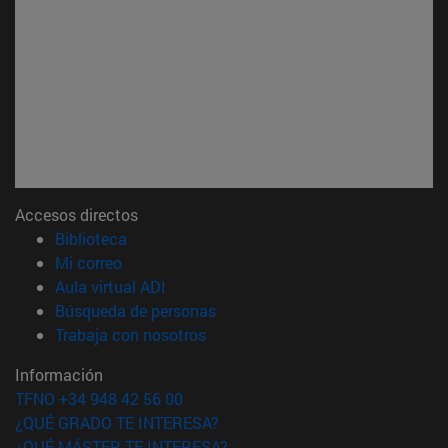
Accesos directos
(abre en nueva ventana)
Biblioteca
(abre en nueva ventana)
Mi correo
(abre en nueva ventana)
Aula virtual ADI
(abre en nueva ventana)
Búsqueda de personas
(abre en nueva ventana)
Trabaja con nosotros
Información
TFNO +34 948 42 56 00
¿QUÉ GRADO TE INTERESA?
¿QUÉ MÁSTER TE INTERESA?