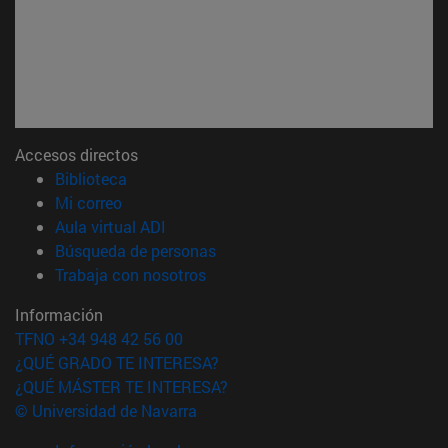
Accesos directos
(abre en nueva ventana)
Biblioteca
(abre en nueva ventana)
Mi correo
(abre en nueva ventana)
Aula virtual ADI
(abre en nueva ventana)
Búsqueda de personas
(abre en nueva ventana)
Trabaja con nosotros
Información
TFNO +34 948 42 56 00
¿QUÉ GRADO TE INTERESA?
¿QUÉ MÁSTER TE INTERESA?
© Universidad de Navarra