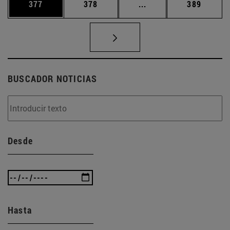
Página
Página
Páginas intermedias 
Página
377
378
...
389
BUSCADOR NOTICIAS
Desde
Hasta