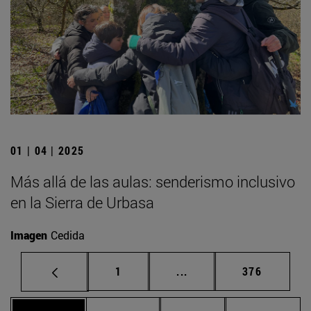
01 | 04 | 2025
Más allá de las aulas: senderismo inclusivo
en la Sierra de Urbasa
Imagen
Cedida
Página
Páginas intermedias Us
Página
1
...
376