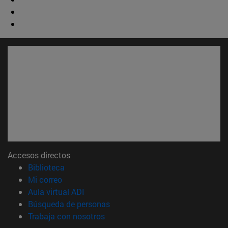
Accesos directos
(abre en nueva ventana)
Biblioteca
(abre en nueva ventana)
Mi correo
(abre en nueva ventana)
Aula virtual ADI
(abre en nueva ventana)
Búsqueda de personas
(abre en nueva ventana)
Trabaja con nosotros