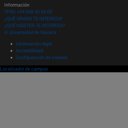
Información
TFNO +34 948 42 56 00
¿QUÉ GRADO TE INTERESA?
¿QUÉ MÁSTER TE INTERESA?
© Universidad de Navarra
Información legal
Accesibilidad
Configuración de cookies
Localizador de campus