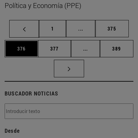
Política y Economía (PPE)
Página
Páginas intermedias Us
Página
1
...
375
Página
Página
Páginas intermedias 
Página
376
377
...
389
BUSCADOR NOTICIAS
Desde