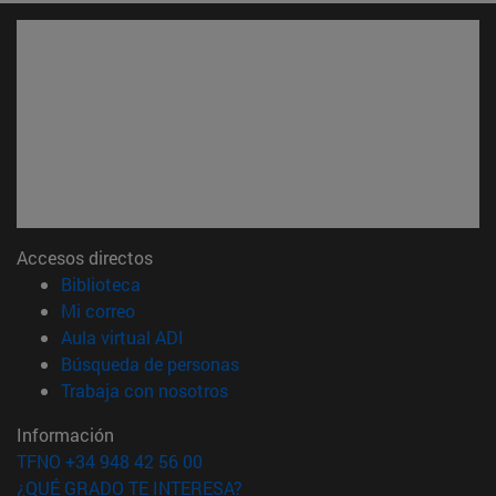
Accesos directos
(abre en nueva ventana)
Biblioteca
(abre en nueva ventana)
Mi correo
(abre en nueva ventana)
Aula virtual ADI
(abre en nueva ventana)
Búsqueda de personas
(abre en nueva ventana)
Trabaja con nosotros
Información
TFNO +34 948 42 56 00
¿QUÉ GRADO TE INTERESA?