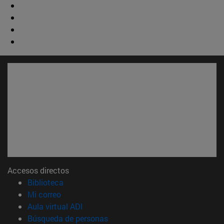
Accesos directos
(abre en nueva ventana)
Biblioteca
(abre en nueva ventana)
Mi correo
(abre en nueva ventana)
Aula virtual ADI
(abre en nueva ventana)
Búsqueda de personas