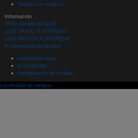
(abre en nueva ventana)
Trabaja con nosotros
Información
TFNO +34 948 42 56 00
¿QUÉ GRADO TE INTERESA?
¿QUÉ MÁSTER TE INTERESA?
© Universidad de Navarra
Información legal
Accesibilidad
Configuración de cookies
Localizador de campus