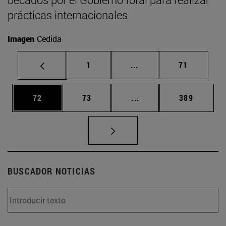
prácticas internacionales
Imagen
Cedida
Página
Páginas intermedias Us
Página
1
...
71
Página
Página
Páginas intermedias U
Página
72
73
...
389
BUSCADOR NOTICIAS