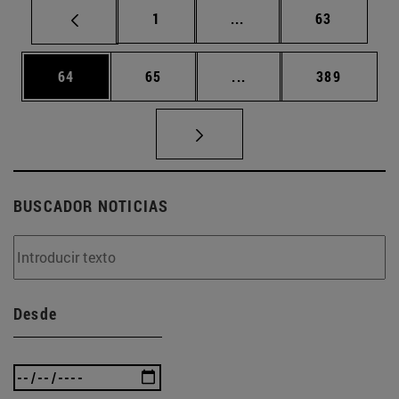
Página
Páginas intermedias Us
Página
1
...
63
Página
Página
Páginas intermedias U
Página
64
65
...
389
BUSCADOR NOTICIAS
Desde