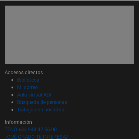
Accesos directos
(abre en nueva ventana)
Biblioteca
(abre en nueva ventana)
Mi correo
(abre en nueva ventana)
Aula virtual ADI
(abre en nueva ventana)
Búsqueda de personas
(abre en nueva ventana)
Trabaja con nosotros
Información
TFNO +34 948 42 56 00
¿QUÉ GRADO TE INTERESA?