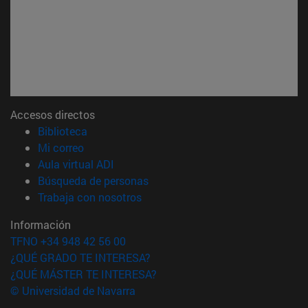
Accesos directos
(abre en nueva ventana)
Biblioteca
(abre en nueva ventana)
Mi correo
(abre en nueva ventana)
Aula virtual ADI
(abre en nueva ventana)
Búsqueda de personas
(abre en nueva ventana)
Trabaja con nosotros
Información
TFNO +34 948 42 56 00
¿QUÉ GRADO TE INTERESA?
¿QUÉ MÁSTER TE INTERESA?
© Universidad de Navarra