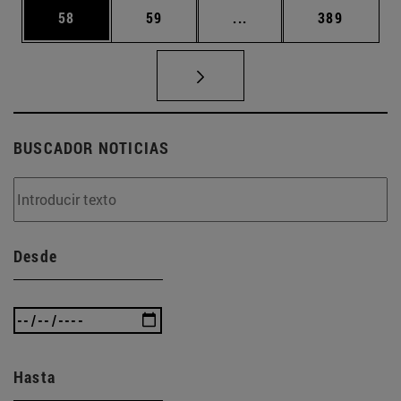
Página
Página
Páginas intermedias U
Página
58
59
...
389
BUSCADOR NOTICIAS
Desde
Hasta