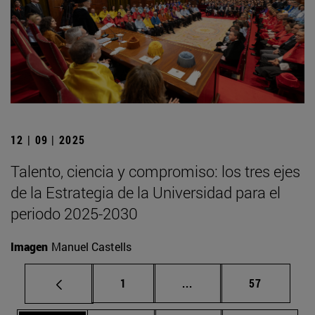
12 | 09 | 2025
Talento, ciencia y compromiso: los tres ejes
de la Estrategia de la Universidad para el
periodo 2025-2030
Imagen
Manuel Castells
Página
Páginas intermedias Us
Página
1
...
57