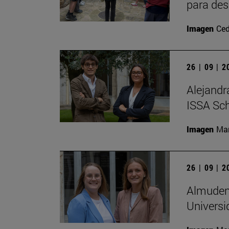
para des
Imagen
Ced
26 | 09 | 
Alejandr
ISSA Sc
Imagen
Man
26 | 09 | 
Almudena
Universi