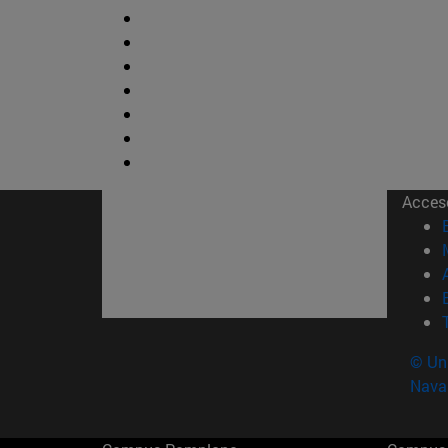
Acces
© Uni
Nava