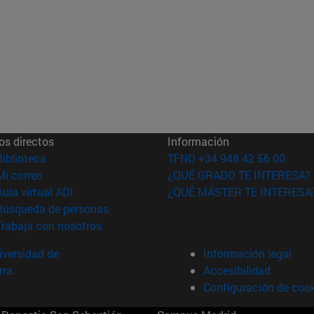
os directos
Información
(abre en nueva ventana)
Biblioteca
TFNO +34 948 42 56 00
(abre en nueva ventana)
Mi correo
¿QUÉ GRADO TE INTERESA?
(abre en nueva ventana)
Aula virtual ADI
¿QUÉ MÁSTER TE INTERESA
(abre en nueva ventana)
Búsqueda de personas
(abre en nueva ventana)
Trabaja con nosotros
versidad de
Información legal
rra
Accesibilidad
Configuración de coo