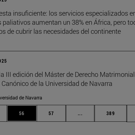
sta insuficiente: los servicios especializados e
 paliativos aumentan un 38% en África, pero to
jos de cubrir las necesidades del continente
2025
la III edición del Máster de Derecho Matrimonial
 Canónico de la Universidad de Navarra
versidad de Navarra
edias Use TAB para desplazarse.
ina
Página
Página
Páginas intermedias Us
Página
56
57
...
389