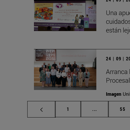
Una apue
cuidados
están le
24 | 09 | 
Arranca 
Procesal
Imagen
Uni
Página
Páginas interm
Pág
1
...
55