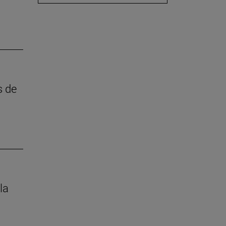
s de
la