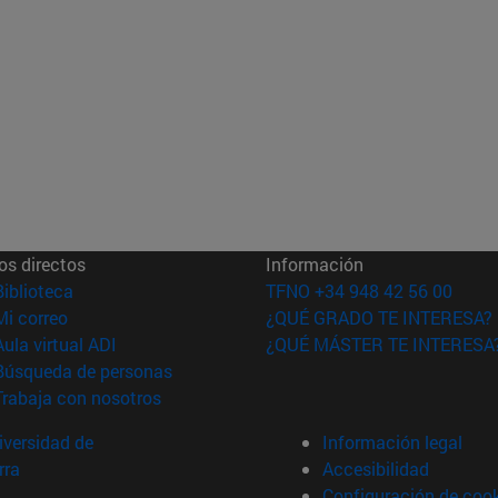
os directos
Información
(abre en nueva ventana)
Biblioteca
TFNO +34 948 42 56 00
(abre en nueva ventana)
Mi correo
¿QUÉ GRADO TE INTERESA?
(abre en nueva ventana)
Aula virtual ADI
¿QUÉ MÁSTER TE INTERESA
(abre en nueva ventana)
Búsqueda de personas
(abre en nueva ventana)
Trabaja con nosotros
versidad de
Información legal
rra
Accesibilidad
Configuración de coo