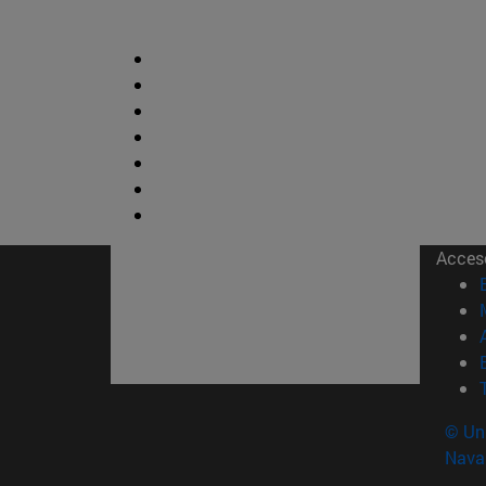
Acces
© Uni
Nava