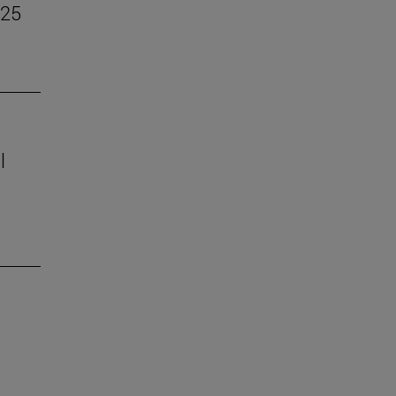
–25
l