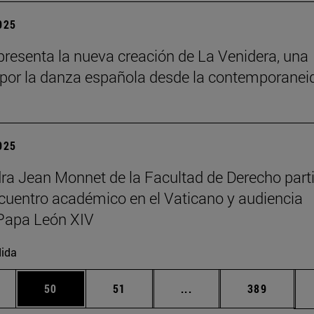
2025
resenta la nueva creación de La Venidera, una
por la danza española desde la contemporanei
2025
ra Jean Monnet de la Facultad de Derecho part
cuentro académico en el Vaticano y audiencia
Papa León XIV
ida
edias Use TAB para desplazarse.
ina
Página
Página
Páginas intermedias Us
Página
50
51
...
389