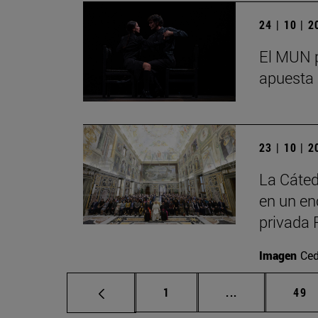
24 | 10 | 
El MUN p
apuesta 
23 | 10 | 
La Cáted
en un en
privada 
Imagen
Ced
Página
Páginas interm
Pág
1
...
49