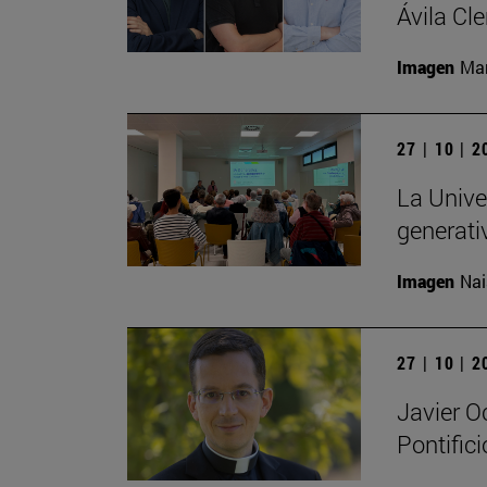
Ávila Cl
Imagen
Man
27 | 10 | 
La Univer
generati
Imagen
Nai
27 | 10 | 
Javier O
Pontific