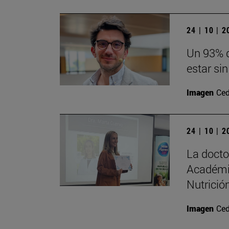
24 | 10 | 
Un 93% d
estar sin
Imagen
Ced
24 | 10 | 
La doct
Académi
Nutrición
Imagen
Ced