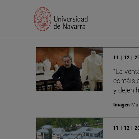
11 | 12 | 
“La vent
contáis 
y dejen h
Imagen
Man
11 | 12 | 