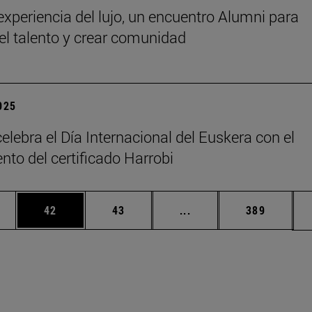
 experiencia del lujo, un encuentro Alumni para
 el talento y crear comunidad
2025
elebra el Día Internacional del Euskera con el
nto del certificado Harrobi
edias Use TAB para desplazarse.
ina
Página
Página
Páginas intermedias Us
Página
42
43
...
389