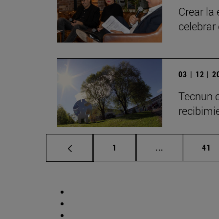
Crear la
celebrar
03 | 12 | 
Tecnun c
recibimie
Página
Páginas interm
Pág
1
...
41