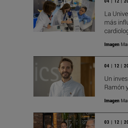
04 | 12 | 
La Univer
más infl
cardiolo
Imagen
Man
04 | 12 | 
Un inves
Ramón y 
Imagen
Man
03 | 12 | 