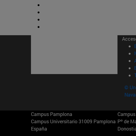
Acces
© Uni
Nava
Campus Pamplona
Campus 
Campus Universitario 31009 Pamplona
Pº de M
España
Donosti