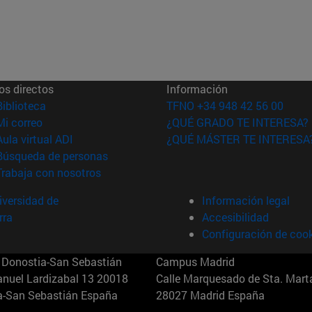
os directos
Información
(abre en nueva ventana)
Biblioteca
TFNO +34 948 42 56 00
(abre en nueva ventana)
Mi correo
¿QUÉ GRADO TE INTERESA?
(abre en nueva ventana)
Aula virtual ADI
¿QUÉ MÁSTER TE INTERESA
(abre en nueva ventana)
Búsqueda de personas
(abre en nueva ventana)
Trabaja con nosotros
versidad de
Información legal
rra
Accesibilidad
Configuración de coo
Donostia-San Sebastián
Campus Madrid
anuel Lardizabal 13 20018
Calle Marquesado de Sta. Marta
a-San Sebastián España
28027 Madrid España