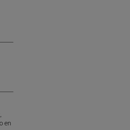
,
o en