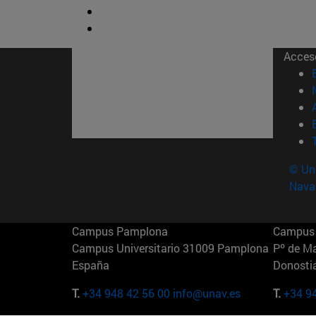
Acces
© Uni
Nava
Campus Pamplona
Campus 
Campus Universitario 31009 Pamplona
Pº de M
España
Donosti
T.
+34 948 42 56 00
info@unav.es
T.
+34 9