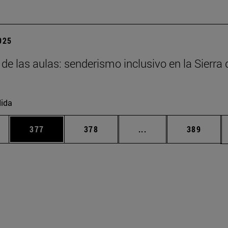
2025
 de las aulas: senderismo inclusivo en la Sierra 
ida
ias Use TAB para desplazarse.
a
Página
Página
Páginas intermedias 
Página
377
378
...
389