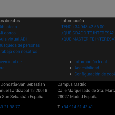
os directos
Información
(abre en nueva ventana)
Biblioteca
TFNO +34 948 42 56 00
(abre en nueva ventana)
Mi correo
¿QUÉ GRADO TE INTERESA?
(abre en nueva ventana)
Aula virtual ADI
¿QUÉ MÁSTER TE INTERESA
(abre en nueva ventana)
Búsqueda de personas
(abre en nueva ventana)
Trabaja con nosotros
versidad de
Información legal
rra
Accesibilidad
Configuración de coo
Donostia-San Sebastián
Campus Madrid
anuel Lardizabal 13 20018
Calle Marquesado de Sta. Marta
a-San Sebastián España
28027 Madrid España
43 21 98 77
T.
+34 914 51 43 41