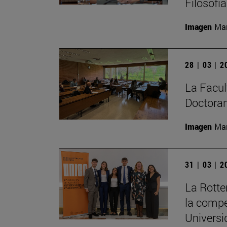
Filosofí
Imagen
Man
28 | 03 | 
La Facult
Doctoran
Imagen
Man
31 | 03 | 
La Rott
la compe
Universi