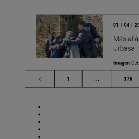
01 | 04 | 
Más allá
Urbasa
Imagen
Ced
Página
Páginas intermed
Págin
1
...
376