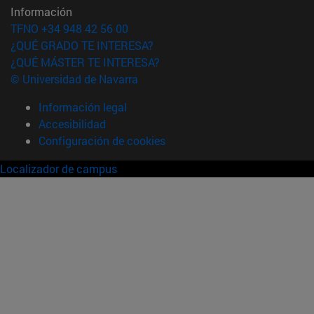
Información
TFNO +34 948 42 56 00
¿QUÉ GRADO TE INTERESA?
¿QUÉ MÁSTER TE INTERESA?
© Universidad de Navarra
Información legal
Accesibilidad
Configuración de cookies
Localizador de campus