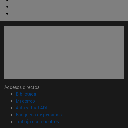
Accesos directos
(abre en nueva ventana)
Biblioteca
(abre en nueva ventana)
Mi correo
(abre en nueva ventana)
Aula virtual ADI
(abre en nueva ventana)
Búsqueda de personas
(abre en nueva ventana)
Trabaja con nosotros