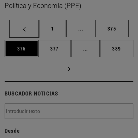
Política y Economía (PPE)
Página
Páginas intermedias Us
Página
1
...
375
Página
Página
Páginas intermedias 
Página
376
377
...
389
BUSCADOR NOTICIAS
Desde